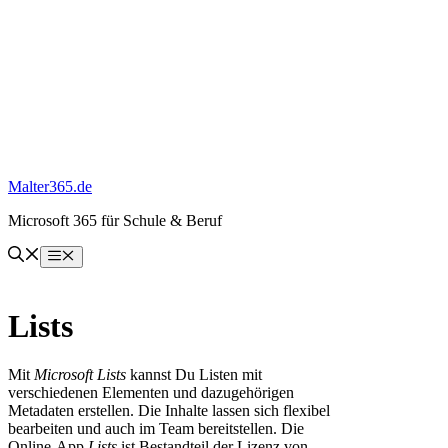
Zum
Inhalt
springen
Malter365.de
Microsoft 365 für Schule & Beruf
Menü
Lists
Mit
Microsoft Lists
kannst Du Listen mit
verschiedenen Elementen und dazugehörigen
Metadaten erstellen. Die Inhalte lassen sich flexibel
bearbeiten und auch im Team bereitstellen. Die
Online-App
Lists
ist Bestandteil der Lizenz von